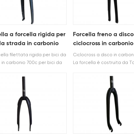
lla a forcella rigida per
Forcella freno a disco
da strada in carbonio
ciclocross in carbonio
per bici da strada
ella filettata rigida per bici da
Ciclocross a disco in carbon
el
 in carbonio 700c per bici da
La forcella è costruita da T
 gravel è costruita in toray
T800. Questa forcella che 
800.la forcella per bici in
superato Il test di qualità 
 di carbonio ha Offset di 45 mm
una forcella a disco in carb
mm
adatta per bici da strada 7
mountain bike e bici da cicl