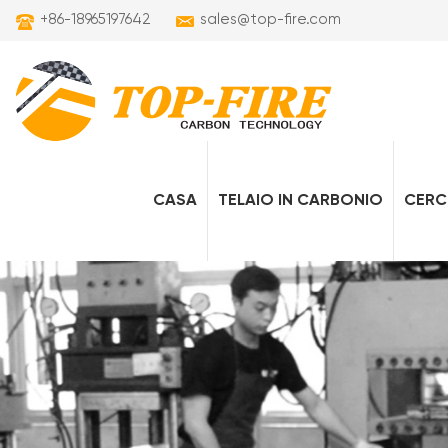
+86-18965197642
sales@top-fire.com
CASA
TELAIO IN CARBONIO
CERC
telai per bici elettriche in carbonio