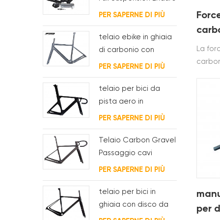
Carbon
Force
PER SAPERNE DI PIÙ
carb
telaio ebike in ghiaia
La for
di carbonio con
carbon
motore del mozzo
PER SAPERNE DI PIÙ
per bi
fsa e batteria
è dispo
telaio per bici da
pista aero in
carbonio per sistema
PER SAPERNE DI PIÙ
bsa
Telaio Carbon Gravel
Passaggio cavi
interno completo
PER SAPERNE DI PIÙ
telaio per bici in
manu
ghiaia con disco da
per 
ciclocross in carbonio