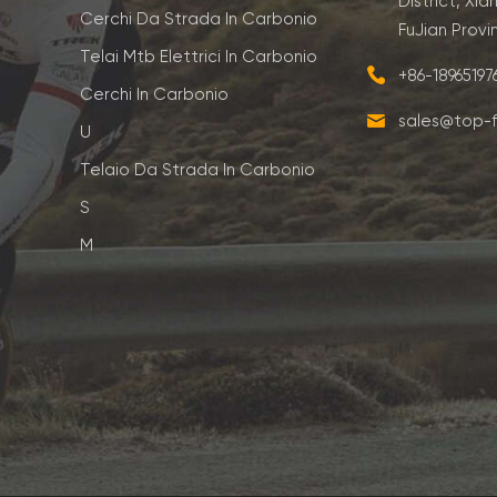
District, Xia
Cerchi Da Strada In Carbonio
FuJian Provi
Telai Mtb Elettrici In Carbonio
+86-1896519
Cerchi In Carbonio
sales@top-f
U
Telaio Da Strada In Carbonio
S
M