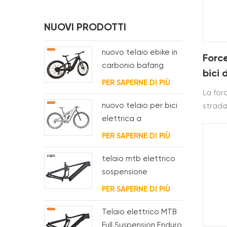
NUOVI PRODOTTI
nuovo telaio ebike in
Force
carbonio bafang
bici 
M620 full suspension
PER SAPERNE DI PIÙ
700c 
per MTB e fat bike
La forc
grav
nuovo telaio per bici
strada
elettrica a
strada
sospensione
t700&t
PER SAPERNE DI PIÙ
completa BAFANG
ghiaia
G510
o 50 
telaio mtb elettrico
sospensione
completamente
PER SAPERNE DI PIÙ
interno passaggio
cavi
Telaio elettrico MTB
Full Suspension Enduro