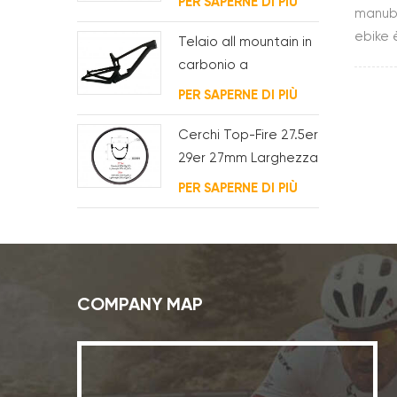
PER SAPERNE DI PIÙ
manubr
per bb t47
ebike 
Telaio all mountain in
t800.a
carbonio a
viene 
sospensione
PER SAPERNE DI PIÙ
e-bike
completa 29er
Cerchi Top-Fire 27.5er
29er 27mm Larghezza
25mm Profondità
PER SAPERNE DI PIÙ
Hookless Mtb Carbon
per XC
COMPANY MAP