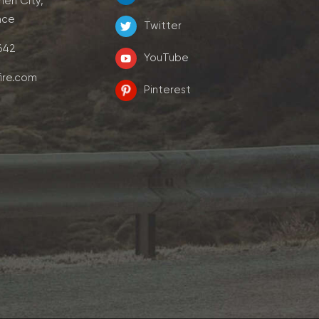
men City,
nce
Twitter
7642
YouTube
ire.com
Pinterest