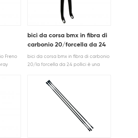
bici da corsa bmx in fibra di
carbonio 20/forcella da 24
pollici
io Freno
bici da corsa bmx in fibra di carbonio
oray
20/la forcella da 24 pollici è una
ha
forcella rigida adatta per bici da
EN/SGS è
corsa bmx.include dimensioni da 20
onio ed è
pollici e 24 pollici
00c ,650B
ocross.