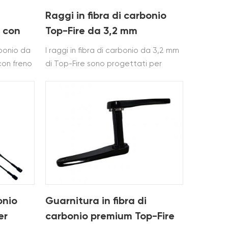
Raggi in fibra di carbonio
i con
Top-Fire da 3,2 mm
rbonio da
I raggi in fibra di carbonio da 3,2 mm
 con freno
di Top-Fire sono progettati per
bici da
combinare leggerezza, prestazioni e
il design
lunga durata. Questi raggi riducono
la resistenza al vento mantenendo
un'elevata resistenza, rendendoli
adatti a ruote da strada, MTB,
gravel e BMX. Realizzati in fibra di
carbonio di alta qualità, forniscono
una tensione stabile della ruota e un
supporto affidabile per diverse
condizioni di guida. Grazie al profilo
onio
Guarnitura in fibra di
sottile, questi raggi contribuiscono a
er
carbonio premium Top-Fire
migliorare l'accelerazione e