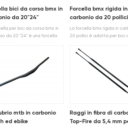
lla bici da corsa bmx in
Forcella bmx rigida in
onio da 20"24"
carbonio da 20 pollic
design qr
cella per bici da corsa bmx in
La forcella bmx rigida in ca
io da 20 "24" è una forcella
20 pollici è adatta per bici
ci bmx rigida con freno dsic ed
v e bmx. è una forcella per 
nibile in 20 pollici e 24 pollici
strada in carbonio e utilizza 
di qr
brio mtb in carbonio
Raggi in fibra di carb
dh ed ebike
Top-Fire da 5,4 mm p