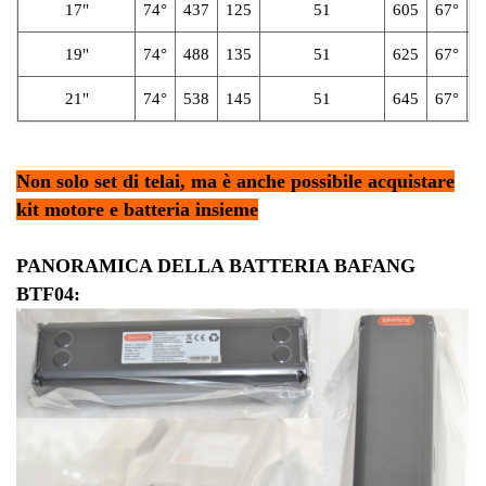
17"
74°
437
125
51
605
67°
2
19"
74°
488
135
51
625
67°
2
21"
74°
538
145
51
645
67°
2
Non solo set di telai, ma è anche possibile acquistare
kit motore e batteria insieme
PANORAMICA DELLA BATTERIA BAFANG
BTF04: