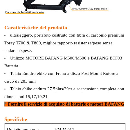
Caratteristiche del prodotto
ultraleggero,
portafoto
costruito con fibra di carbonio premium
Toray T700 & T800, miglior rapporto resistenza/peso senza
badare a spese.
Utilizzo
MOTORE BAFANG M500/M600 e
BAFANG BTF03
Batteria.
Telaio Enudro ebike con
Freno a disco Post Mount Rotore a
disco da 203 mm
Telaio ebike enduro 27.5plus/29er a sospensione completa con
dimensioni 15,17,19,21
*
Fornire il servizio di acquisto di batterie e motori BAFANG
Specifiche
Oggetto numero.:
FM-MD17