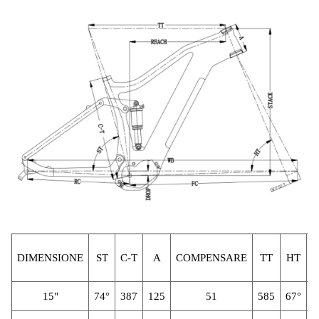
DIMENSIONE
ST
C-T
A
COMPENSARE
TT
HT
B
15"
74°
387
125
51
585
67°
2