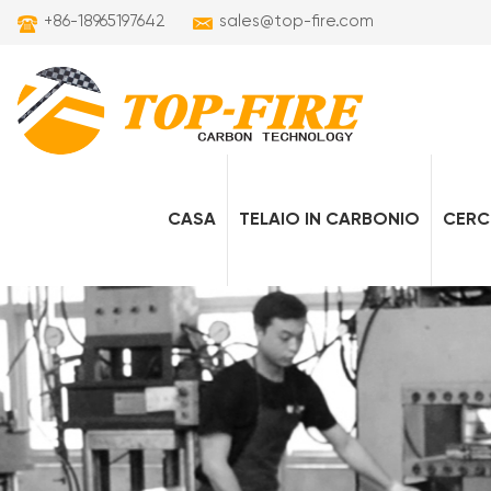
+86-18965197642
sales@top-fire.com
CASA
TELAIO IN CARBONIO
CERC
telai per bici elettriche in carbonio