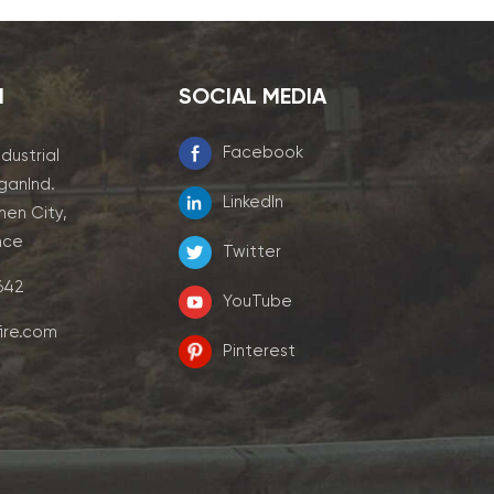
I
SOCIAL MEDIA
Facebook
ndustrial
ganInd.
LinkedIn
men City,
nce
Twitter
7642
YouTube
ire.com
Pinterest