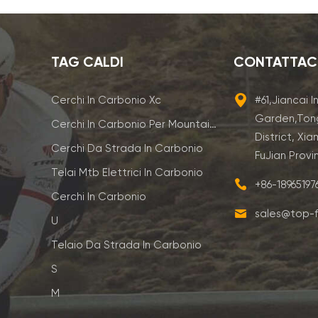
TAG CALDI
CONTATTAC
Cerchi In Carbonio Xc
#61,Jiancai I
Garden,Ton
Cerchi In Carbonio Per Mountain Bike
District, Xia
Cerchi Da Strada In Carbonio
FuJian Provi
Telai Mtb Elettrici In Carbonio
+86-1896519
Cerchi In Carbonio
sales@top-f
U
Telaio Da Strada In Carbonio
S
M