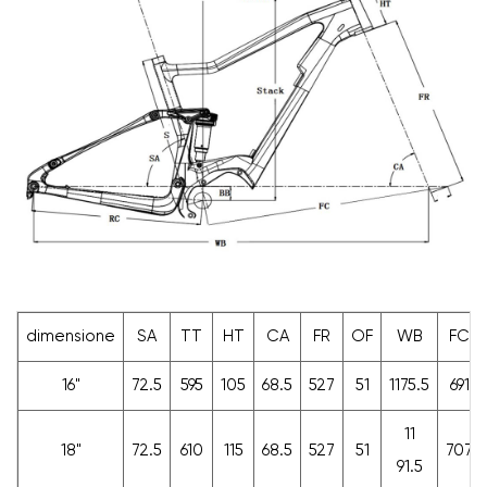
dimensione
SA
TT
HT
CA
FR
OF
WB
FC
16"
72.5
595
105
68.5
527
51
1175.5
691
11
18"
72.5
610
115
68.5
527
51
7
07
91.5