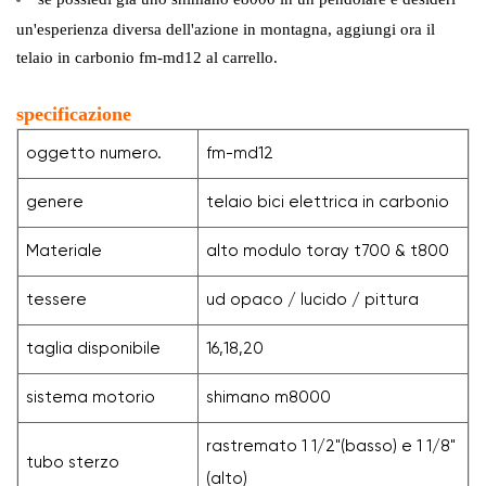
un'esperienza diversa dell'azione in montagna, aggiungi ora il
telaio in carbonio fm-md12 al carrello.
specificazione
oggetto numero.
fm-md12
genere
telaio bici elettrica in carbonio
Materiale
alto modulo toray t700 & t800
tessere
ud opaco / lucido / pittura
taglia disponibile
16,18,20
sistema motorio
shimano m8000
rastremato 1 1/2"(basso) e 1 1/8"
tubo sterzo
(alto)