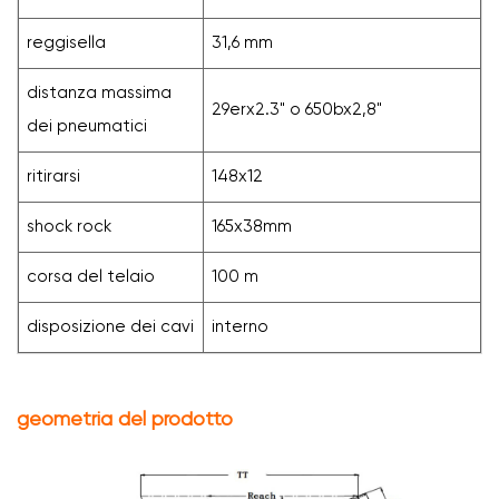
reggisella
31,6 mm
distanza massima
29erx2.3" o 650bx2,8"
dei pneumatici
ritirarsi
148x12
shock rock
165x38mm
corsa del telaio
100 m
disposizione dei cavi
interno
geometria del prodotto