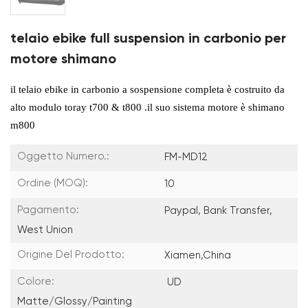
telaio ebike full suspension in carbonio per
motore shimano
il telaio ebike in carbonio a sospensione completa è costruito da
alto modulo toray t700 & t800
.il suo sistema motore è shimano
m800
Oggetto Numero.:
FM-MD12
Ordine (MOQ):
10
Pagamento:
Paypal, Bank Transfer,
West Union
Origine Del Prodotto:
Xiamen,China
Colore:
UD
Matte/Glossy/painting