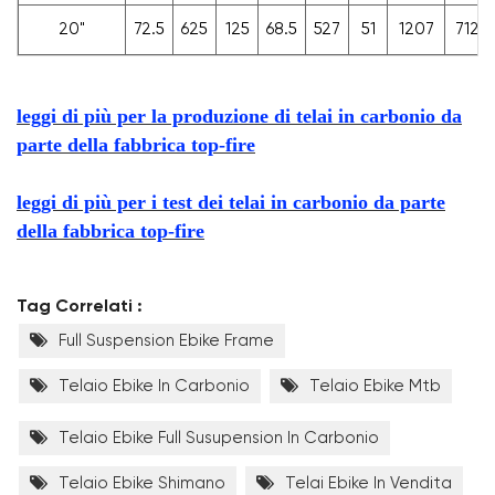
20"
72.5
625
125
68.5
527
51
1207
712
leggi di più per la produzione di telai in carbonio da
parte della fabbrica top-fire
leggi di più per i test dei telai in carbonio da parte
della fabbrica top-fire
Tag Correlati :
Full Suspension Ebike Frame
Telaio Ebike In Carbonio
Telaio Ebike Mtb
Telaio Ebike Full Susupension In Carbonio
Telaio Ebike Shimano
Telai Ebike In Vendita