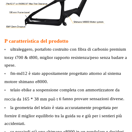
P
caratteristica del prodotto
ultraleggero,
portafoto
costruito con fibra di carbonio premium
toray t700 & t800, miglior rapporto resistenza/peso senza badare a
spese.
fm-md12
è stato appositamente progettato attorno al sistema
motore shimano e8000.
telaio ebike a sospensione completa con ammortizzatore da
ti fanno provare sensazioni diverse.
roccia da 165 * 38 mm può t
la geometria del telaio è stata accuratamente progettata per
fornire il miglior equilibrio tra la guida su e giù per i sentieri più
accidentati.
se possiedi già uno shimano e8000 in un pendolare e desideri