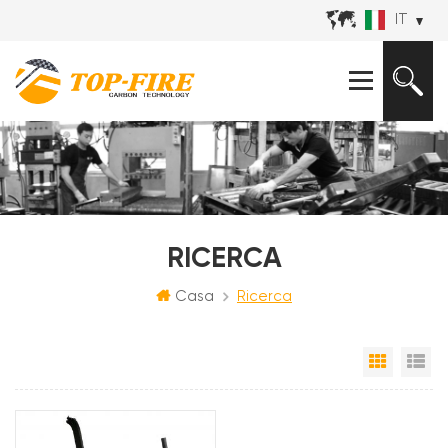
IT
RICERCA
Casa
Ricerca
Vista a 
Vi