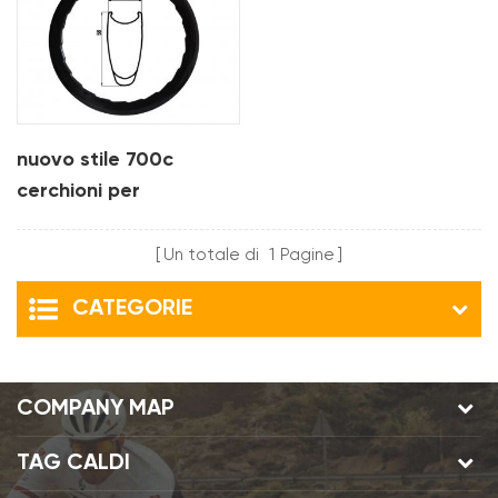
nuovo stile 700c
cerchioni per
copertoncino in
carbonio 58 mm di
Un totale di
1
Pagine
profondità design della
CATEGORIE
linea ondulata
COMPANY MAP
TAG CALDI