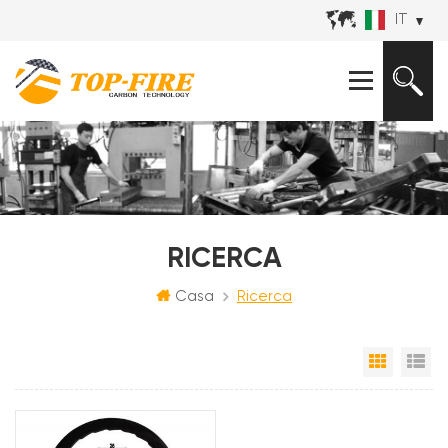
IT
RICERCA
Casa
Ricerca
Vista a 
Vi