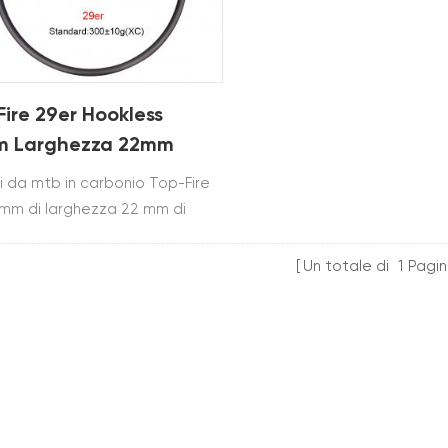
ire 29er Hookless
 Larghezza 22mm
ondità Cerchi Mtb in
hi da mtb in carbonio Top-Fire
onio per XC
mm di larghezza 22 mm di
dità 29er sono costruiti da
T700&T800. La pressione dei
Un totale di
1
Pagi
tici consigliata è 35-60 psi.