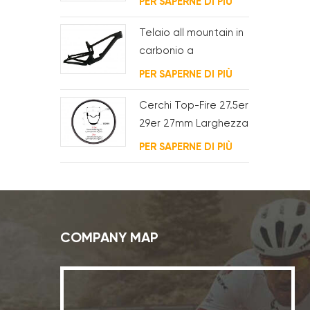
PER SAPERNE DI PIÙ
per bb t47
Telaio all mountain in
carbonio a
sospensione
PER SAPERNE DI PIÙ
completa 29er
Cerchi Top-Fire 27.5er
29er 27mm Larghezza
25mm Profondità
PER SAPERNE DI PIÙ
Hookless Mtb Carbon
per XC
COMPANY MAP