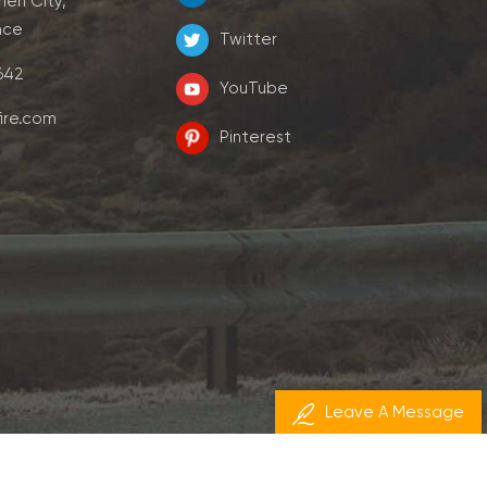
men City,
nce
Twitter
7642
YouTube
ire.com
Pinterest
Leave A Message