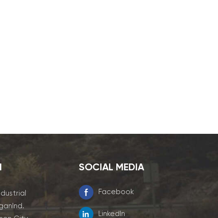
I
SOCIAL MEDIA
Facebook
ndustrial
ganInd.
LinkedIn