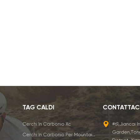
TAG CALDI
CONTATTAC
Cerchi In Carbonio Xc
#61,Jiancai I
Garden,Ton
Cerchi In Carbonio Per Mountain Bike