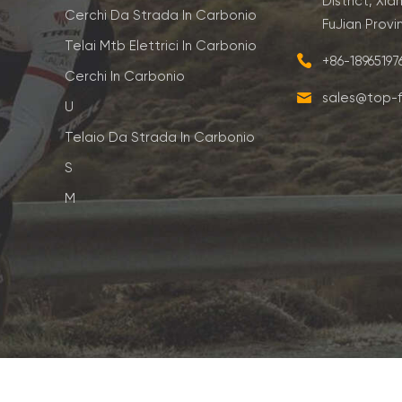
District, Xia
Cerchi Da Strada In Carbonio
FuJian Provi
Telai Mtb Elettrici In Carbonio
+86-1896519
Cerchi In Carbonio
sales@top-f
U
Telaio Da Strada In Carbonio
S
M