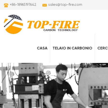
+86-18965197642
sales@top-fire.com
CASA
TELAIO IN CARBONIO
CERC
telai per bici elettriche in carbonio