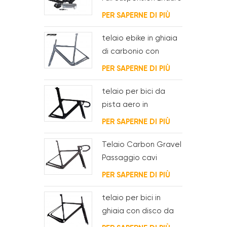
Carbon
PER SAPERNE DI PIÙ
telaio ebike in ghiaia
di carbonio con
motore del mozzo
PER SAPERNE DI PIÙ
fsa e batteria
telaio per bici da
pista aero in
carbonio per sistema
PER SAPERNE DI PIÙ
bsa
Telaio Carbon Gravel
Passaggio cavi
interno completo
PER SAPERNE DI PIÙ
telaio per bici in
ghiaia con disco da
ciclocross in carbonio