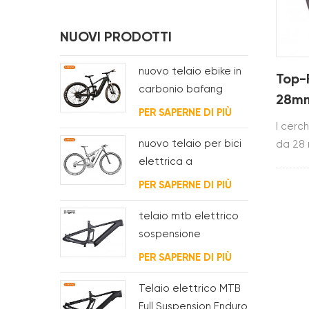
NUOVI PRODOTTI
nuovo telaio ebike in
Top-F
carbonio bafang
28mm
M620 full suspension
PER SAPERNE DI PIÙ
Prof
per MTB e fat bike
I cerc
carb
nuovo telaio per bici
da 28 
elettrica a
profon
sospensione
Toray 
PER SAPERNE DI PIÙ
completa BAFANG
pneuma
G510
telaio mtb elettrico
sospensione
completamente
PER SAPERNE DI PIÙ
interno passaggio
cavi
Telaio elettrico MTB
Full Suspension Enduro