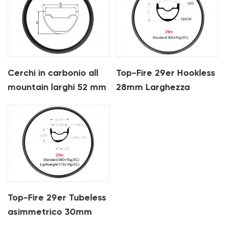
Cerchi in carbonio all
Top-Fire 29er Hookless
mountain larghi 52 mm
28mm Larghezza
e profondi 34 mm
22mm Profondità
Cerchi Mtb in carbonio
per XC
Top-Fire 29er Tubeless
asimmetrico 30mm
Larghezza 22mm