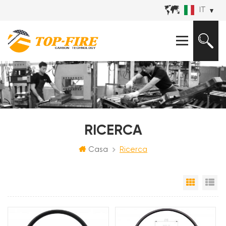
IT
RICERCA
Casa
Ricerca
Vista a 
Vi