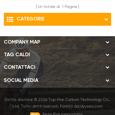
Profondità Cerchio in
Un totale di
1
Pagine
carbonio Mtb per XC
CATEGORIE
COMPANY MAP
TAG CALDI
CONTATTACI
SOCIAL MEDIA
Diritto dautore © 2026 Top-Fire Carbon Technology Co.,
Ltd. Tutti i diritti riservati.
Fornito da:
dyyseo.com
Rete IPv6 supportata